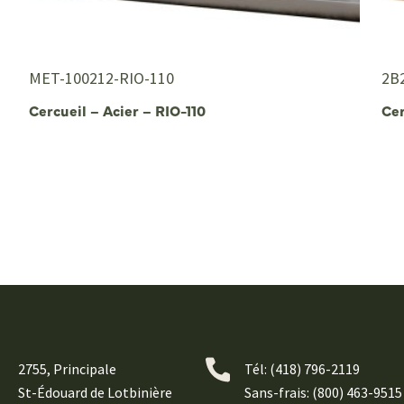
MET-100212-RIO-110
2B
Cercueil – Acier – RIO-110
Cer
2755, Principale
Tél:
(418) 796-2119
St-Édouard de Lotbinière
Sans-frais: (800) 463-9515