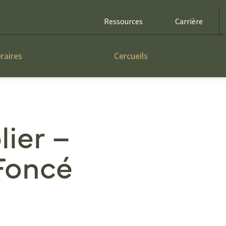
Ressources
Carrière
raires
Cercueils
lier –
 Foncé