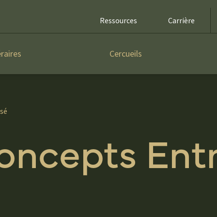
Ressources
Carrière
raires
Cercueils
isé
Concepts Ent