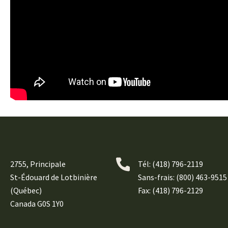
2755, Principale
Tél:
(418) 796-2119
St-Édouard de Lotbinière
Sans-frais: (800) 463-9515
(Québec)
Fax: (418) 796-2129
Canada G0S 1Y0