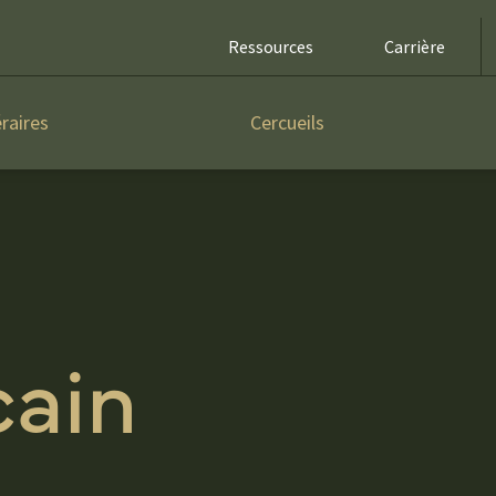
Ressources
Carrière
raires
Cercueils
cain