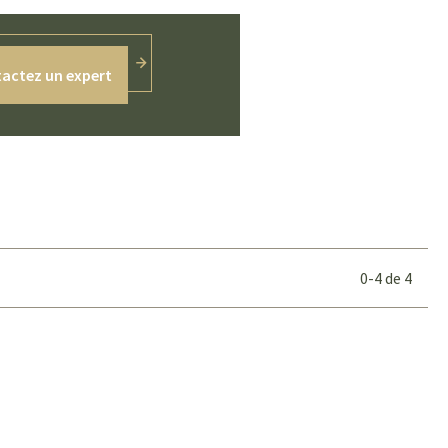
actez un expert
0-4
de
4