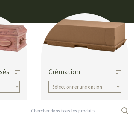
isés
Crémation