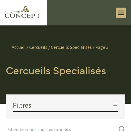
Accueil
/
Cercueils
/
Cercueils Specialisés
/ Page 3
Cercueils Specialisés
Filtres