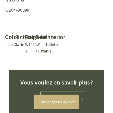
18204-00899
Color
Finition
Poignée
Bed
Interior
Tierra
Satin
W1462W-
Lit
Taffetas
1
ajustable
Vous voulez en savoir plus?
Contactez un expert