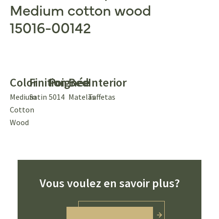
Medium cotton wood
15016-00142
Color
Finition
Poignée
Bed
Interior
Medium
Satin
5014
Matelas
Taffetas
Cotton
Wood
Vous voulez en savoir plus?