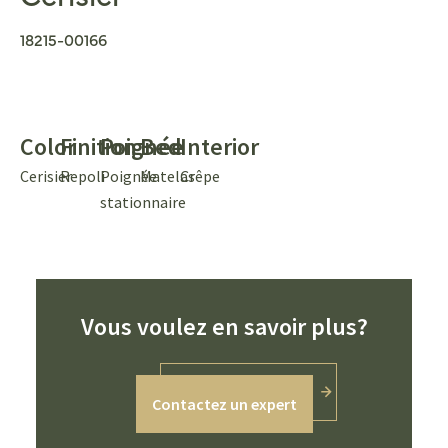
18215-00166
Color
Finition
Poignée
Bed
Interior
Cerisier
Repoli
Poignée
Matelas
Crêpe
stationnaire
Vous voulez en savoir plus?
Contactez un expert