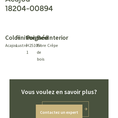
18204-00894
Color
Finition
Poignée
Bed
Interior
Acajou
Lustré
H2510S-
Fibre
Crêpe
1
de
bois
Vous voulez en savoir plus?
Contactez un expert