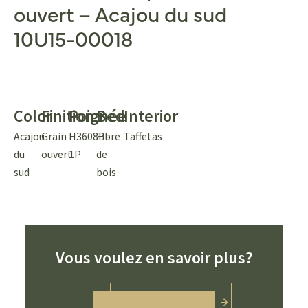
ouvert – Acajou du sud
10U15-00018
Color
Finition
Poignée
Bed
Interior
Acajou
Grain
H3608B-
Fibre
Taffetas
du
ouvert
1P
de
sud
bois
Vous voulez en savoir plus?