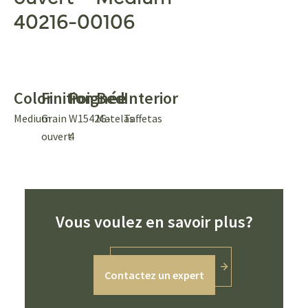
40216-00106
Color
Finition
Poignée
Bed
Interior
Medium
Grain
W1542G-
Matelas
Taffetas
ouvert
4
Vous voulez en savoir plus?
Contactez un expert