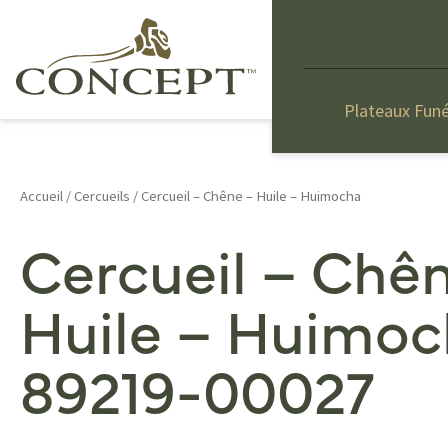
Plateaux Funé
Accueil
/
Cercueils
/ Cercueil – Chêne – Huile – Huimocha
Cercueil – Chê
Huile – Huimoc
89219-00027