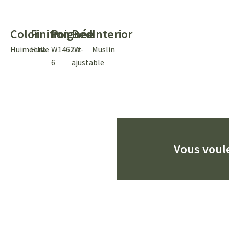
Color
Finition
Poignée
Bed
Interior
Huimocha
Huile
W1462W-
Lit
Muslin
6
ajustable
Vous voule