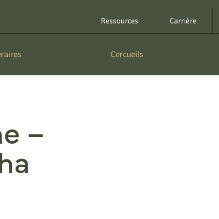
Ressources
Carrière
raires
Cercueils
ne –
ha