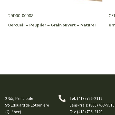
29D00-00008
CE
Cercueil – Peuplier – Grain ouvert – Naturel
Ur
2755, Principale
Tél:
(418) 796-2119
St-Édouard de Lotbinière
Sans-frais: (800) 463-9515
(Québec)
Fax: (418) 796-2129