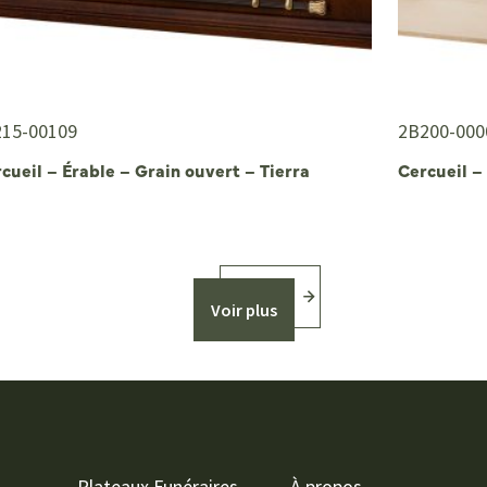
215-00109
2B200-000
cueil – Érable – Grain ouvert – Tierra
Cercueil –
Voir plus
Plateaux Funéraires
À propos