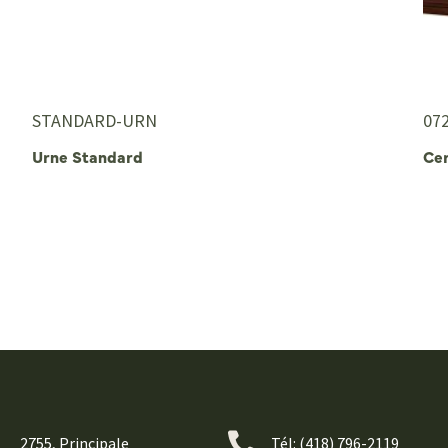
STANDARD-URN
07
Urne Standard
Cer
2755, Principale
Tél:
(418) 796-2119