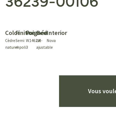
36239-00106
Color
Finition
Poignée
Bed
Interior
Cèdre
Semi
W1462W-
Lit
Nova
naturel
repoli
3
ajustable
Vous voule