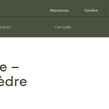
Ressources
Carrière
raires
Cercueils
e –
èdre